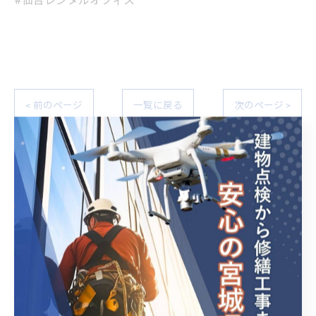
#仙台レンタルオフィス
< 前のページ
一覧に戻る
次のページ >
カテゴリー
Categories
全てのカテゴリー
ドローン
ロープアクセス
特定建築物定期調査
雨漏れ