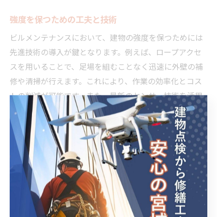
強度を保つための工夫と技術
ビルメンテナンスにおいて、建物の強度を保つためには
先進技術の導入が鍵となります。例えば、ロープアクセ
スを用いることで、足場を組むことなく迅速に外壁の補
修や清掃が行えます。これにより、作業の効率化とコス
トの削減が可能です。また、最新のセンサー技術を活用
し、建物のリアルタイムな振動データを取得すること
で、地震時の揺れを予測し、必要な補強対策を講じるこ
とができます。これらの工夫と技術は、建物の耐久性を
高め、長期的に安全な居住環境を提供します。
耐震性能を高める最新技術
宮城県におけるビルメンテナンスでは、耐震性能の向上
が重要な課題となっています。最新技術を駆使すること