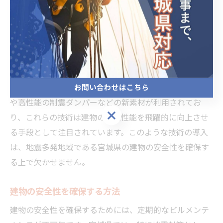
で、建物の耐震性を効果的に高めることが可能です。例
えば、最新のセンサー技術を用いて建物の振動をリアル
タイムでモニタリングし、異常を早期に検知するシステ
ムが導入されています。このシステムにより、建物の安
全性を常に監視し、必要に応じた迅速な対応が可能とな
ります。また、構造物の補強には、カーボンファイバー
お問い合わせはこちら
や高性能の制震ダンパーなどの新素材が利用されてお
お問い合わせはこちら
り、これらの技術は建物の耐震性能を飛躍的に向上させ
る手段として注目されています。このような技術の導入
は、地震多発地域である宮城県の建物の安全性を確保す
る上で欠かせません。
建物の安全性を確保する方法
建物の安全性を確保するためには、定期的なビルメンテ