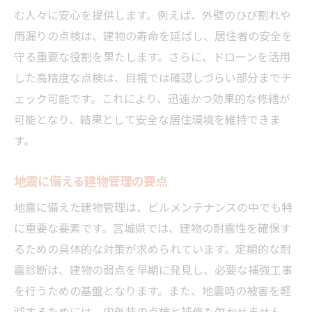
宮城県での具体的な事例
む人々に安心を提供します。例えば、外壁のひび割れや
地震に強いビルを保つ秘訣
雨漏りの点検は、建物の寿命を延ばし、居住者の安全を
ビルメンテナンスで地震対策
守る重要な役割を果たします。さらに、ドローンを活用
強度を保つための工夫と技術
した高精度な点検は、目視では確認しづらい部分までチ
ェック可能です。これにより、迅速かつ効果的な修繕が
耐震性能を高める最新技術
可能となり、結果として安全な居住環境を維持できま
建物の安全性を確保する方法
す。
安心して暮らすための準備
宮城県の実践的な対策事例
地震に備える建物管理の要点
宮城県のビルメンテナンス方法とは
地震に備えた建物管理は、ビルメンテナンスの中でも特
ビルメンテナンスの基本知識
に重要な要素です。宮城県では、建物の耐震性を確保す
安全性を確保するための対策
るための具体的な対策が求められています。定期的な耐
地震に備える建物管理術
震診断は、建物の弱点を早期に発見し、必要な補強工事
快適さを維持するための手法
を行うための基盤となります。また、地震時の被害を軽