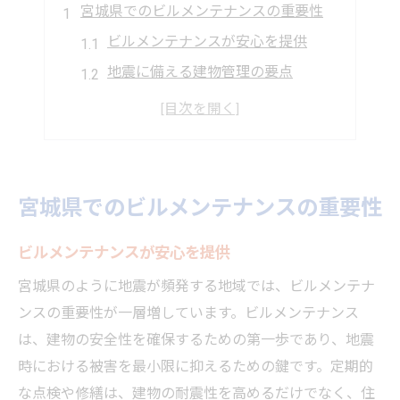
宮城県でのビルメンテナンスの重要性
ビルメンテナンスが安心を提供
地震に備える建物管理の要点
耐震性を高めるメンテナンス方法
建物の快適さを保つ技術
安全な生活環境を支える手法
宮城県での管理事例と効果
宮城県でのビルメンテナンスの重要性
安全な建物維持のためのメンテナンス
ビルメンテナンスが安心を提供
ビルメンテナンスで安全性向上
建物の寿命を延ばす管理技術
宮城県のように地震が頻発する地域では、ビルメンテナ
ンスの重要性が一層増しています。ビルメンテナンス
地震に強い建物作りの基礎
は、建物の安全性を確保するための第一歩であり、地震
快適な環境を維持する方法
時における被害を最小限に抑えるための鍵です。定期的
安心して住める環境の提供
な点検や修繕は、建物の耐震性を高めるだけでなく、住