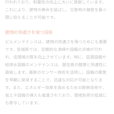
行われており、耐震性の向上に大いに貢献しています。
生活環境を向上させる施策
これにより、建物の寿命を延ばし、災害時の被害を最小
宮城県での効果的な事例
限に抑えることが可能です。
ビルメンテナンスで安全性を向上
建物の快適さを保つ技術
ビルメンテナンスで建物強化
ビルメンテナンスは、建物の快適さを保つためにも重要
安全性を確保するための工夫
です。宮城県では、定期的な清掃や設備の点検が行わ
地震対策を強化する方法
れ、住環境の質を向上させています。特に、空調設備や
安心して暮らせる環境作り
給排水設備のメンテナンスは、居住者の健康と快適性に
建物管理で安全性を向上
直結します。最新のセンサー技術を活用し、設備の異常
宮城県での事例から学ぶ教訓
を早期に発見することで、迅速な対応が可能となりま
宮城県の建物を守るメンテナンスの役割
す。また、エネルギー効率を高めるための断熱改修や、
ビルメンテナンスが果たす役割
省エネ設備の導入も推進されており、環境負荷の低減に
建物の長寿命化を図る方法
も寄与しています。
地震に備えるメンテナンス術